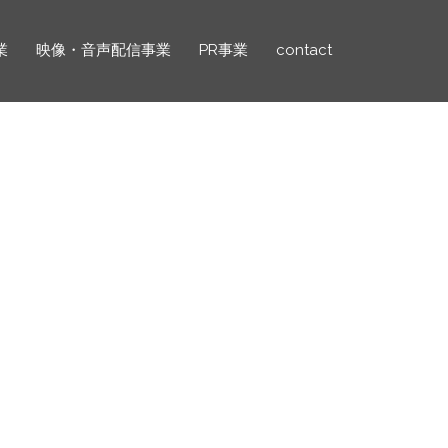
業
映像・音声配信事業
PR事業
contact