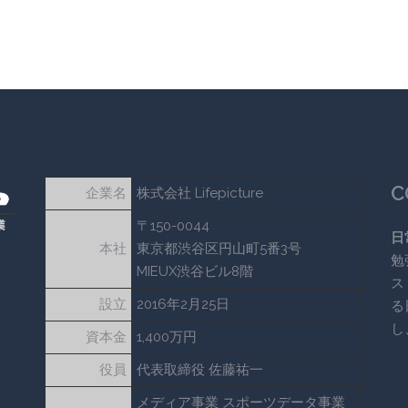
C
企業名
株式会社 Lifepicture
〒150-0044
日
本社
東京都渋谷区円山町5番3号
勉
MIEUX渋谷ビル8階
ス
設立
2016年2月25日
る
し
資本金
1,400万円
役員
代表取締役 佐藤祐一
メディア事業 スポーツデータ事業