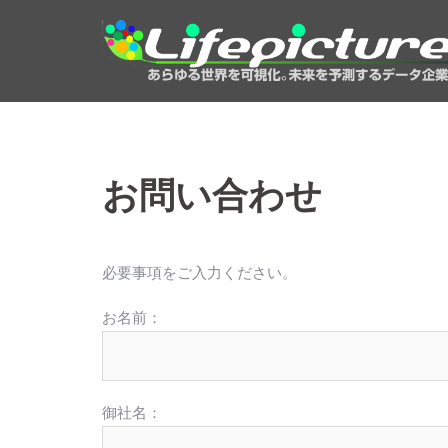
コ
ン
テ
ン
ツ
へ
ス
お問い合わせ
キ
ッ
プ
必要事項をご入力ください。
お名前：
御社名：